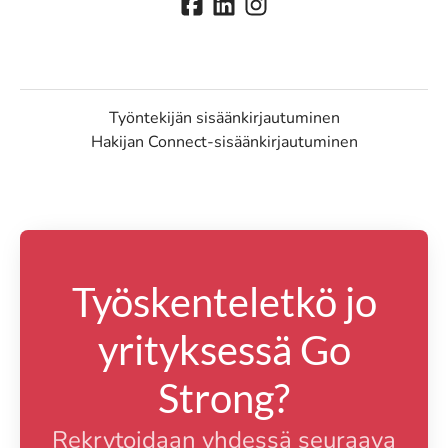
Työntekijän sisäänkirjautuminen
Hakijan Connect-sisäänkirjautuminen
Työskenteletkö jo
yrityksessä Go
Strong?
Rekrytoidaan yhdessä seuraava