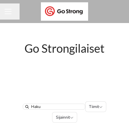
Jaa sivu
URAVALIKKO
Go Strongilaiset
Tiimit
Tiimit
Search
Sijainnit
Sijainnit